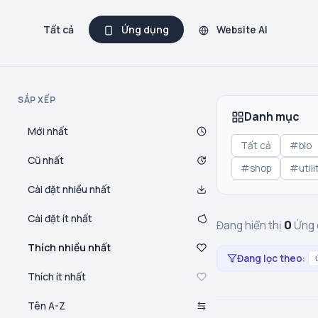
Tất cả
Ứng dụng
Website AI
SẮP XẾP
Danh mục
Mới nhất
Tất cả
#bio
Cũ nhất
#shop
#utili
Cài đặt nhiều nhất
Cài đặt ít nhất
0
Đang hiển thị
Ứng 
Thích nhiều nhất
Đang lọc theo:
Thích ít nhất
Tên A-Z