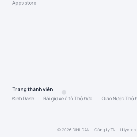
Apps store
Trang thành viên
Định Danh
|
Bãi giữ xe ô tô Thủ Đức
|
Giao Nước Thủ 
© 2026 DINHDANH. Công ty TNHH Hydros. MST