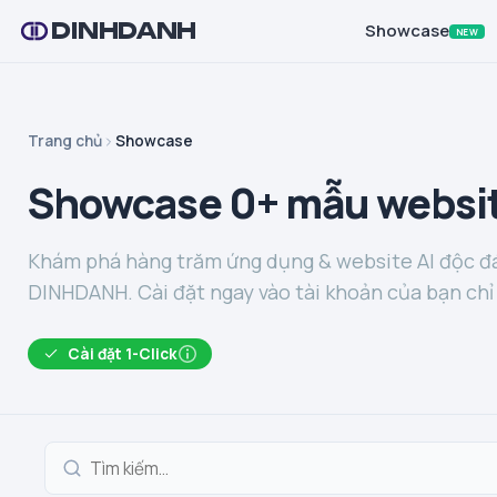
DINHDANH
Showcase
NEW
Trang chủ
Showcase
Showcase 0+ mẫu websit
Khám phá hàng trăm ứng dụng & website AI độc đá
DINHDANH. Cài đặt ngay vào tài khoản của bạn chỉ 
Cài đặt 1-Click