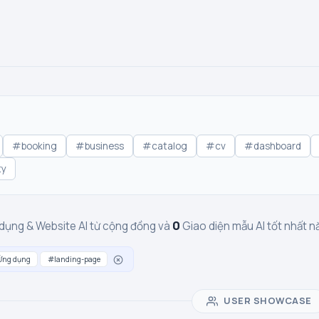
#booking
#business
#catalog
#cv
#dashboard
ty
0
dụng & Website AI từ cộng đồng và
Giao diện mẫu AI tốt nhất
Ứng dụng
#landing-page
USER SHOWCASE