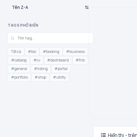
Tên Z-A
TAGS PHỔ BIẾN
Tất cả
#bio
#booking
#business
#catalog
#cv
#dashboard
#fnb
#general
#listing
#portal
#portfolio
#shop
#utility
Hiển thị - trê