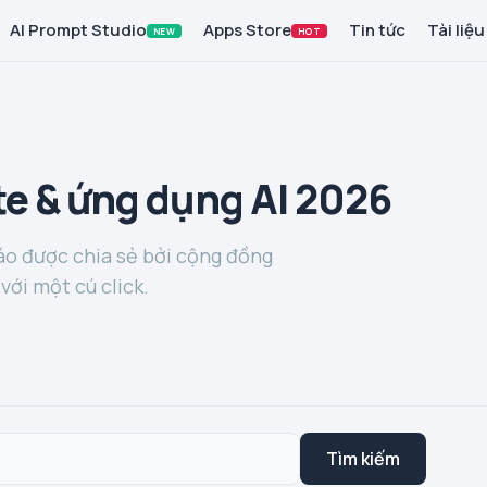
AI Prompt Studio
Apps Store
Tin tức
Tài liệu
NEW
HOT
e & ứng dụng AI 2026
o được chia sẻ bởi cộng đồng
với một cú click.
Tìm kiếm