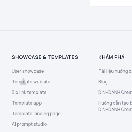
SHOWCASE & TEMPLATES
KHÁM PHÁ
User showcase
Tài liệu hướng d
Template website
Blog
Bio link template
DINHDANH Creat
Template app
Hướng dẫn tạo b
DINHDANH Crea
Template landing page
AI prompt studio