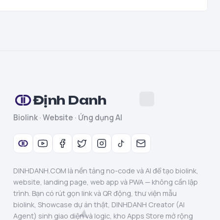
Định Danh
Biolink · Website · Ứng dụng AI
DINHDANH.COM là nền tảng no-code và AI để tạo biolink,
website, landing page, web app và PWA — không cần lập
trình. Bạn có rút gọn link và QR động, thư viện mẫu
biolink, Showcase dự án thật, DINHDANH Creator (AI
Agent) sinh giao diện và logic, kho Apps Store mở rộng