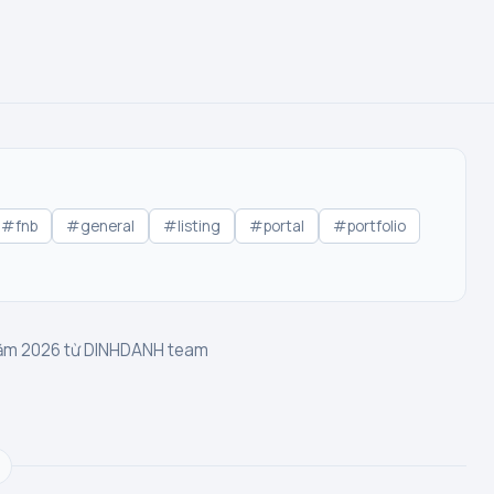
#fnb
#general
#listing
#portal
#portfolio
 năm 2026 từ DINHDANH team