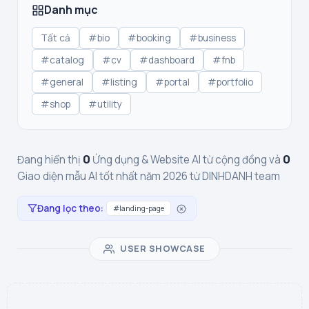
Danh mục
Tất cả
#bio
#booking
#business
#catalog
#cv
#dashboard
#fnb
#general
#listing
#portal
#portfolio
#shop
#utility
0
0
Đang hiển thị
Ứng dụng & Website AI từ cộng đồng và
Giao diện mẫu AI tốt nhất năm 2026 từ DINHDANH team
Đang lọc theo:
#landing-page
USER SHOWCASE