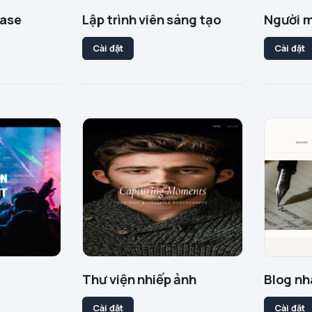
case
Lập trình viên sáng tạo
Người m
Cài đặt
Cài đặt
Thư viện nhiếp ảnh
Blog nh
Cài đặt
Cài đặt