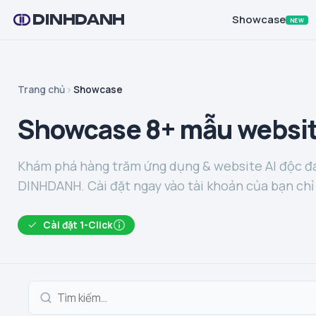
DINHDANH
Showcase
NEW
Trang chủ
Showcase
Showcase 8+ mẫu websit
Khám phá hàng trăm ứng dụng & website AI độc đá
DINHDANH. Cài đặt ngay vào tài khoản của bạn chỉ 
Cài đặt 1-Click