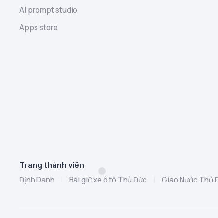
AI prompt studio
Apps store
Trang thành viên
Định Danh
|
Bãi giữ xe ô tô Thủ Đức
|
Giao Nước Thủ 