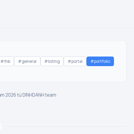
#fnb
#general
#listing
#portal
#portfolio
năm 2026 từ DINHDANH team