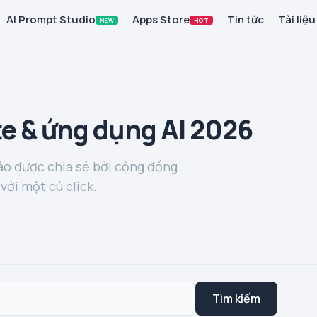
AI Prompt Studio
Apps Store
Tin tức
Tài liệu
NEW
HOT
e & ứng dụng AI 2026
o được chia sẻ bởi cộng đồng
với một cú click.
Tìm kiếm