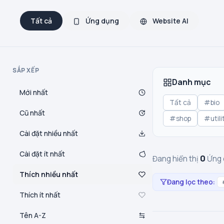
Tất cả
Ứng dụng
Website AI
SẮP XẾP
Danh mục
Mới nhất
Tất cả
#bio
Cũ nhất
#shop
#utili
Cài đặt nhiều nhất
Cài đặt ít nhất
0
Đang hiển thị
Ứng 
Thích nhiều nhất
Đang lọc theo:
Thích ít nhất
Tên A-Z