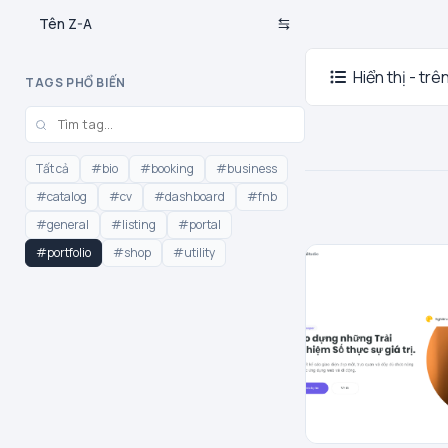
Tên Z-A
Hiển thị - trê
TAGS PHỔ BIẾN
Tất cả
#bio
#booking
#business
#catalog
#cv
#dashboard
#fnb
#general
#listing
#portal
#portfolio
#shop
#utility