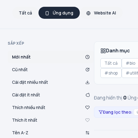
Tất cả
Ứng dụng
Website AI
SẮP XẾP
Danh mục
Mới nhất
Tất cả
#bio
Cũ nhất
#shop
#utili
Cài đặt nhiều nhất
Cài đặt ít nhất
0
Đang hiển thị
Ứng 
Thích nhiều nhất
Đang lọc theo:
Thích ít nhất
Tên A-Z