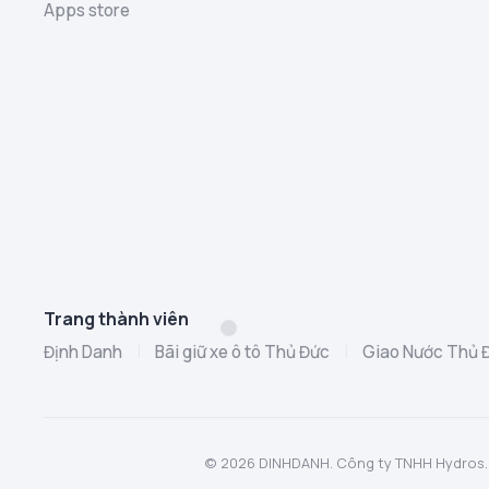
Apps store
Trang thành viên
Định Danh
|
Bãi giữ xe ô tô Thủ Đức
|
Giao Nước Thủ 
© 2026 DINHDANH. Công ty TNHH Hydros. MST