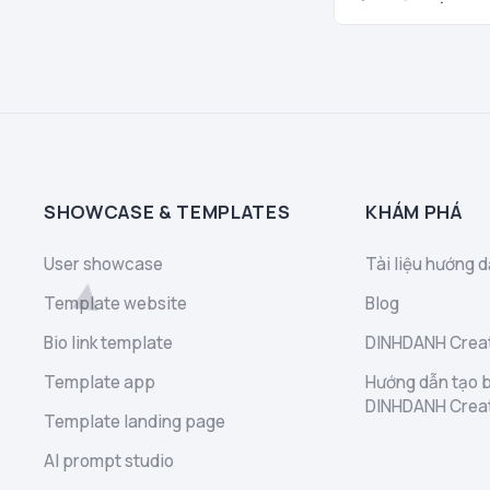
SHOWCASE & TEMPLATES
KHÁM PHÁ
User showcase
Tài liệu hướng d
Template website
Blog
Bio link template
DINHDANH Creat
Template app
Hướng dẫn tạo b
DINHDANH Crea
Template landing page
AI prompt studio