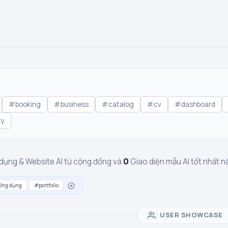
#booking
#business
#catalog
#cv
#dashboard
ty
0
dụng & Website AI từ cộng đồng và
Giao diện mẫu AI tốt nhất
Ứng dụng
#portfolio
USER SHOWCASE