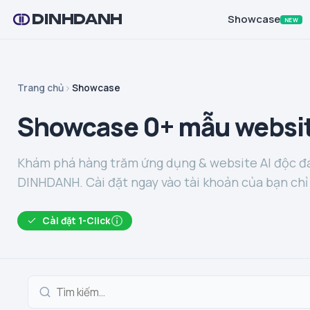
DINHDANH
Showcase
NEW
Trang chủ
Showcase
Showcase 0+ mẫu websit
Khám phá hàng trăm ứng dụng & website AI độc đá
DINHDANH. Cài đặt ngay vào tài khoản của bạn chỉ 
Cài đặt 1-Click