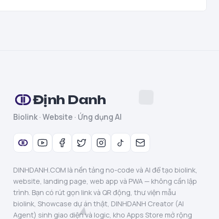
Định Danh
Biolink · Website · Ứng dụng AI
DINHDANH.COM là nền tảng no-code và AI để tạo biolink,
website, landing page, web app và PWA — không cần lập
trình. Bạn có rút gọn link và QR động, thư viện mẫu
biolink, Showcase dự án thật, DINHDANH Creator (AI
Agent) sinh giao diện và logic, kho Apps Store mở rộng