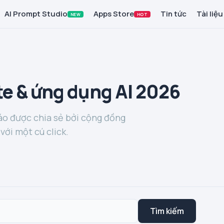
AI Prompt Studio
Apps Store
Tin tức
Tài liệu
NEW
HOT
e & ứng dụng AI 2026
o được chia sẻ bởi cộng đồng
với một cú click.
Tìm kiếm