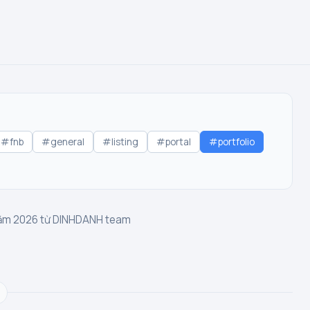
#fnb
#general
#listing
#portal
#portfolio
 năm 2026 từ DINHDANH team