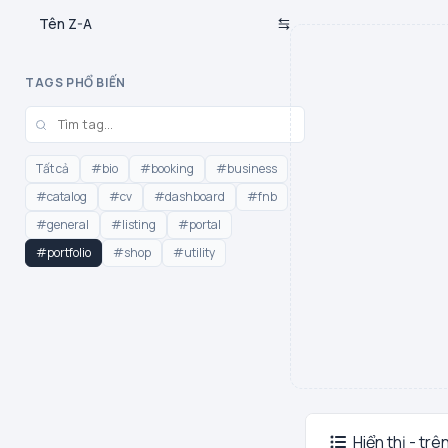
Tên Z-A
TAGS PHỔ BIẾN
Tất cả
#bio
#booking
#business
#catalog
#cv
#dashboard
#fnb
#general
#listing
#portal
#portfolio
#shop
#utility
Hiển thị - trê