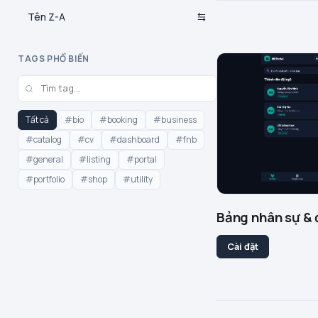
Tên Z-A
TAGS PHỔ BIẾN
Tất cả
#bio
#booking
#business
#catalog
#cv
#dashboard
#fnb
#general
#listing
#portal
#portfolio
#shop
#utility
Bảng nhân sự & 
Cài đặt