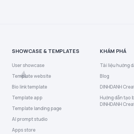
SHOWCASE & TEMPLATES
KHÁM PHÁ
User showcase
Tài liệu hướng d
Template website
Blog
Bio link template
DINHDANH Creat
Template app
Hướng dẫn tạo b
DINHDANH Crea
Template landing page
AI prompt studio
Apps store