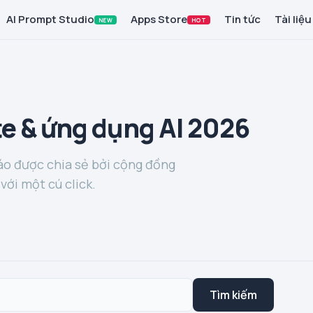
AI Prompt Studio
Apps Store
Tin tức
Tài liệu
NEW
HOT
e & ứng dụng AI 2026
o được chia sẻ bởi cộng đồng
với một cú click.
Tìm kiếm