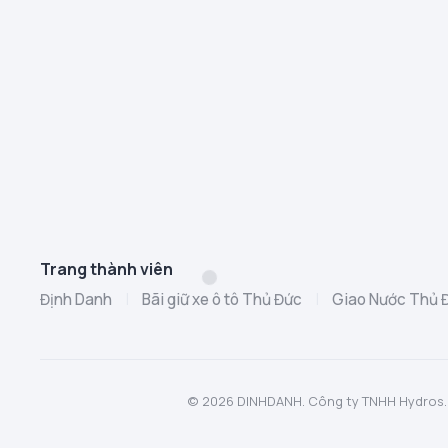
Trang thành viên
Định Danh
|
Bãi giữ xe ô tô Thủ Đức
|
Giao Nước Thủ 
© 2026 DINHDANH. Công ty TNHH Hydros. MST