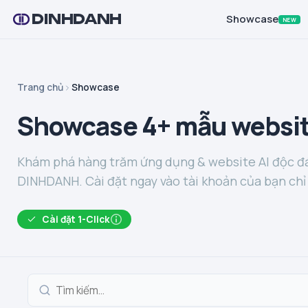
DINHDANH
Showcase
NEW
Trang chủ
Showcase
Showcase 4+ mẫu websit
Khám phá hàng trăm ứng dụng & website AI độc đá
DINHDANH. Cài đặt ngay vào tài khoản của bạn chỉ 
Cài đặt 1-Click