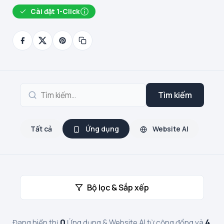
Cài đặt 1-Click
Tìm kiếm
Tất cả
Ứng dụng
Website AI
Bộ lọc & Sắp xếp
0
4
Đang hiển thị
Ứng dụng & Website AI từ cộng đồng và