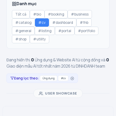
Danh mục
Tất cả
#bio
#booking
#business
#catalog
#cv
#dashboard
#fnb
#general
#listing
#portal
#portfolio
#shop
#utility
0
0
Đang hiển thị
Ứng dụng & Website AI từ cộng đồng và
Giao diện mẫu AI tốt nhất năm 2026 từ DINHDANH team
Đang lọc theo:
Ứng dụng
#cv
USER SHOWCASE