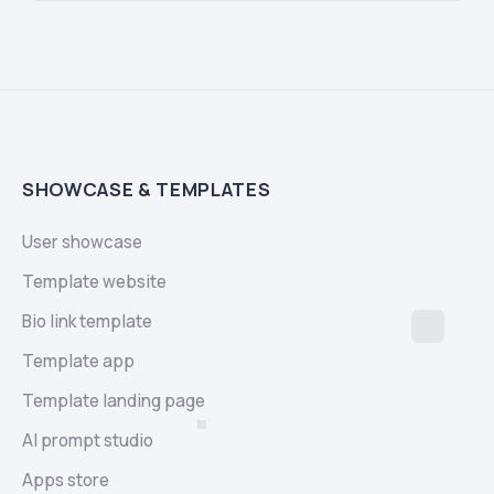
SHOWCASE & TEMPLATES
User showcase
Template website
Bio link template
Template app
Template landing page
AI prompt studio
Apps store