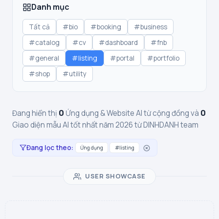
Danh mục
Tất cả
#bio
#booking
#business
#catalog
#cv
#dashboard
#fnb
#general
#listing
#portal
#portfolio
#shop
#utility
0
0
Đang hiển thị
Ứng dụng & Website AI từ cộng đồng và
Giao diện mẫu AI tốt nhất năm 2026 từ DINHDANH team
Đang lọc theo:
Ứng dụng
#listing
USER SHOWCASE