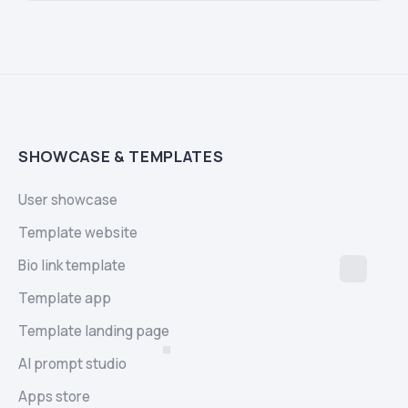
SHOWCASE & TEMPLATES
User showcase
Template website
Bio link template
Template app
Template landing page
AI prompt studio
Apps store