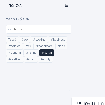
Tên Z-A
TAGS PHỔ BIẾN
Tất cả
#bio
#booking
#business
#catalog
#cv
#dashboard
#fnb
#general
#listing
#portal
#portfolio
#shop
#utility
Hiển thị - trê