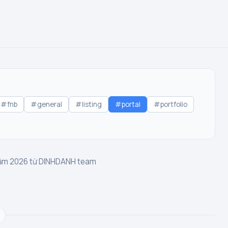
#fnb
#general
#listing
#portal
#portfolio
 năm 2026 từ DINHDANH team