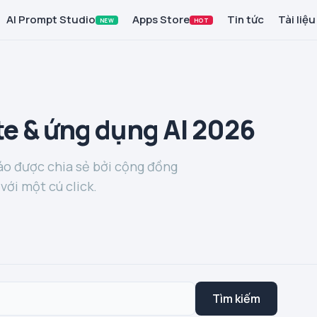
AI Prompt Studio
Apps Store
Tin tức
Tài liệu
NEW
HOT
e & ứng dụng AI 2026
o được chia sẻ bởi cộng đồng
với một cú click.
Tìm kiếm