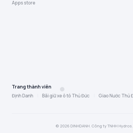
Apps store
Trang thành viên
Định Danh
|
Bãi giữ xe ô tô Thủ Đức
|
Giao Nước Thủ 
© 2026 DINHDANH. Công ty TNHH Hydros. MST