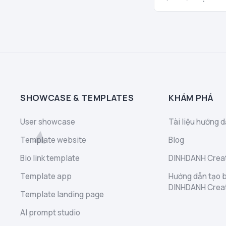
SHOWCASE & TEMPLATES
KHÁM PHÁ
User showcase
Tài liệu hướng d
Template website
Blog
Bio link template
DINHDANH Creat
Template app
Hướng dẫn tạo b
DINHDANH Crea
Template landing page
AI prompt studio