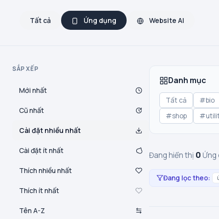
Tất cả
Ứng dụng
Website AI
SẮP XẾP
Danh mục
Mới nhất
Tất cả
#bio
Cũ nhất
#shop
#utili
Cài đặt nhiều nhất
Cài đặt ít nhất
0
Đang hiển thị
Ứng 
Thích nhiều nhất
Đang lọc theo:
Thích ít nhất
Tên A-Z