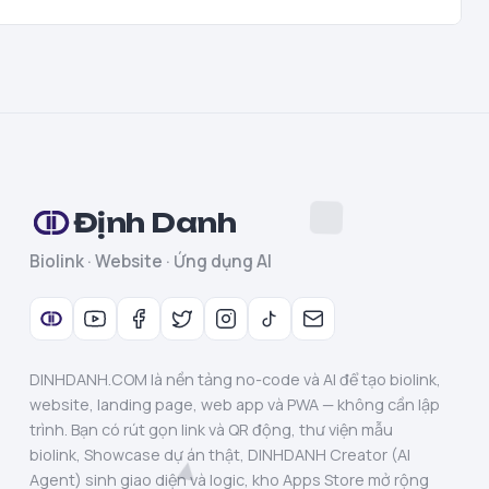
Định Danh
Biolink · Website · Ứng dụng AI
DINHDANH.COM là nền tảng no-code và AI để tạo biolink,
website, landing page, web app và PWA — không cần lập
trình. Bạn có rút gọn link và QR động, thư viện mẫu
biolink, Showcase dự án thật, DINHDANH Creator (AI
Agent) sinh giao diện và logic, kho Apps Store mở rộng