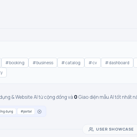
#booking
#business
#catalog
#cv
#dashboard
ty
0
dụng & Website AI từ cộng đồng và
Giao diện mẫu AI tốt nhất
Ứng dụng
#portal
USER SHOWCASE