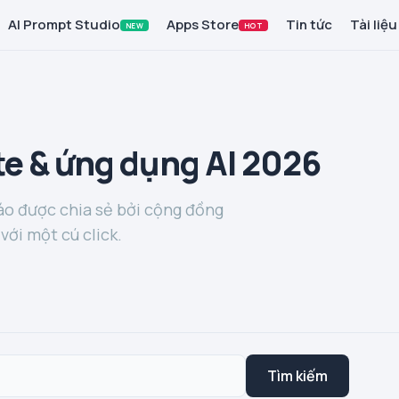
AI Prompt Studio
Apps Store
Tin tức
Tài liệu
NEW
HOT
e & ứng dụng AI 2026
o được chia sẻ bởi cộng đồng
với một cú click.
Tìm kiếm