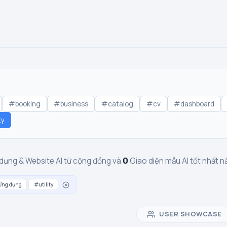
#booking
#business
#catalog
#cv
#dashboard
ty
0
dụng & Website AI từ cộng đồng và
Giao diện mẫu AI tốt nhất
Ứng dụng
#utility
USER SHOWCASE