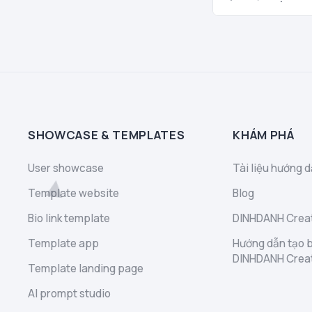
SHOWCASE & TEMPLATES
KHÁM PHÁ
User showcase
Tài liệu hướng d
Template website
Blog
Bio link template
DINHDANH Creat
Template app
Hướng dẫn tạo b
DINHDANH Crea
Template landing page
AI prompt studio