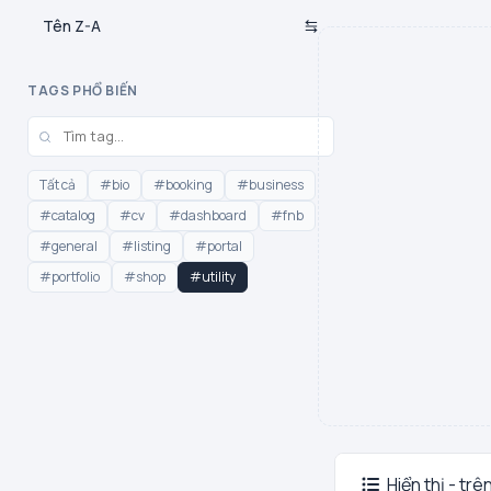
Tên Z-A
TAGS PHỔ BIẾN
Tất cả
#bio
#booking
#business
#catalog
#cv
#dashboard
#fnb
#general
#listing
#portal
#portfolio
#shop
#utility
Hiển thị - trê