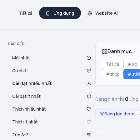
Tất cả
Ứng dụng
Website AI
SẮP XẾP
Danh mục
Mới nhất
Tất cả
#bio
Cũ nhất
#shop
#utili
Cài đặt nhiều nhất
Cài đặt ít nhất
0
Đang hiển thị
Ứng 
Thích nhiều nhất
Đang lọc theo:
Thích ít nhất
Tên A-Z