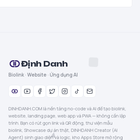
Định Danh
Biolink · Website · Ứng dụng AI
DINHDANH.COM là nền tảng no-code và AI để tạo biolink,
website, landing page, web app và PWA — không cần lập
trình. Bạn có rút gọn link và QR động, thư viện mẫu
biolink, Showcase dự án thật, DINHDANH Creator (AI
Agent) sinh giao diện và logic, kho Apps Store mở rộng