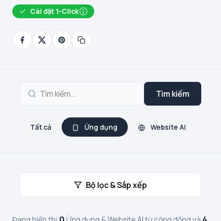
Cài đặt 1-Click
Tìm kiếm
Tất cả
Ứng dụng
Website AI
Bộ lọc & Sắp xếp
0
4
Đang hiển thị
Ứng dụng & Website AI từ cộng đồng và