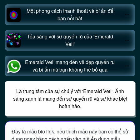
Một phong cách thanh thoát và bí ẩn để
bạn nổi bật
Tỏa sáng với sự quyến rũ của 'Emerald
Veil'
Emerald Veil' mang đến vẻ đẹp quyến rũ
và bí ẩn mà bạn không thể bỏ qua
Là trung tâm của sự chú ý với 'Emerald Veil'. Ánh
sáng xanh lá mang đến sự quyến rũ và sự khác biệt
hoàn hảo.
Đây là mẫu bio link, nếu thích mẫu này bạn có thể sử
dụng ngay bằng cách nhấp vào nút Áp dụng mẫu