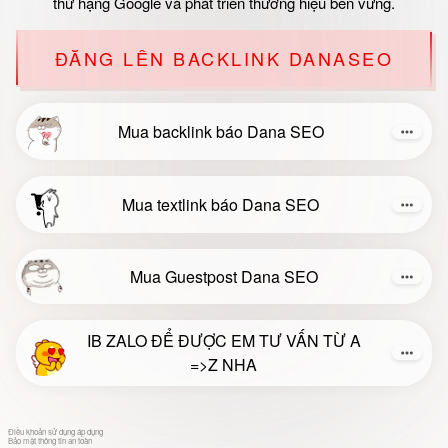
thứ hạng Google và phát triển thương hiệu bền vững.
ĐĂNG LÊN BACKLINK DANASEO
Mua backlink báo Dana SEO
Mua textlink báo Dana SEO
Mua Guestpost Dana SEO
IB ZALO ĐỂ ĐƯỢC EM TƯ VẤN TỪ A
=>Z NHA
Điều khoản sử dụng áp dụng
Bảo mật thông tin an toàn