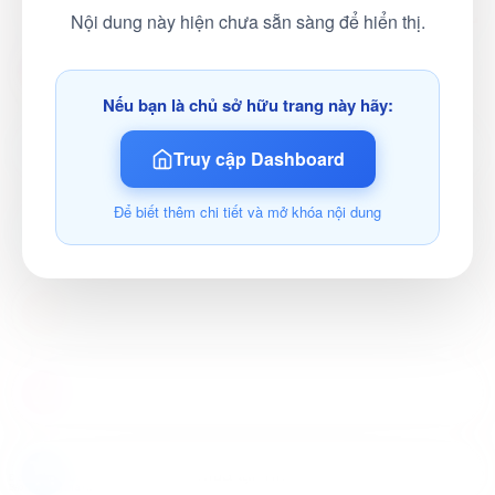
Nội dung này hiện chưa sẵn sàng để hiển thị.
Instagram
Nếu bạn là chủ sở hữu trang này hãy:
Facebook
Truy cập Dashboard
Để biết thêm chi tiết và mở khóa nội dung
Zalo
Mua tại Shopee
Mua tại Lazada
Mua tại Tiki
Điều khoản sử dụng áp dụng
Bảo mật thông tin an toàn