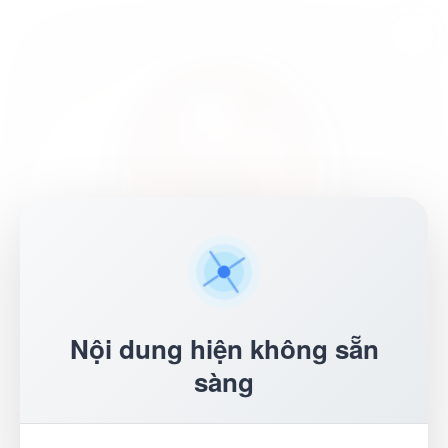
Mega Shop
TPHCM
Nội dung hiện không sẵn
sàng
Thông tin liên hệ
GỌI TƯ VẤN