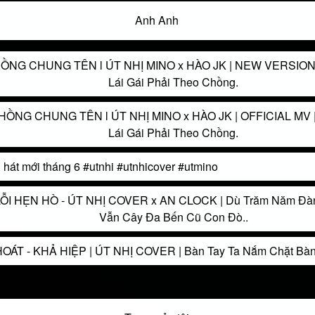
Anh Anh
ỒNG CHUNG TÊN l ÚT NHỊ MINO x HÀO JK | NEW VERSION 
Lái Gái Phải Theo Chồng.
HỒNG CHUNG TÊN l ÚT NHỊ MINO x HÀO JK | OFFICIAL MV |
Lái Gái Phải Theo Chồng.
hát mới tháng 6 #utnhi #utnhicover #utmino
ỖI HẸN HÒ - ÚT NHỊ COVER x AN CLOCK | Dù Trăm Năm Đàn
Vẫn Cây Đa Bến Cũ Con Đò..
ÁT - KHẢ HIỆP | ÚT NHỊ COVER | Bàn Tay Ta Nắm Chặt Bàn T