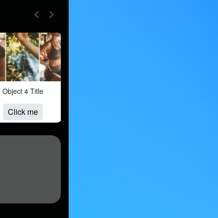
Object 4 Title
Object 5 Title
Object 6 Titl
Click me
Click me
Click me