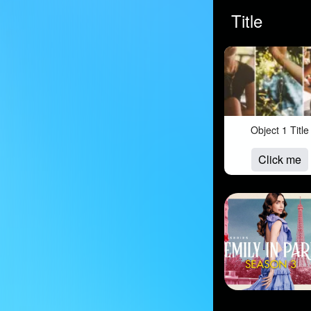
Title
Object 1 Title
Click me