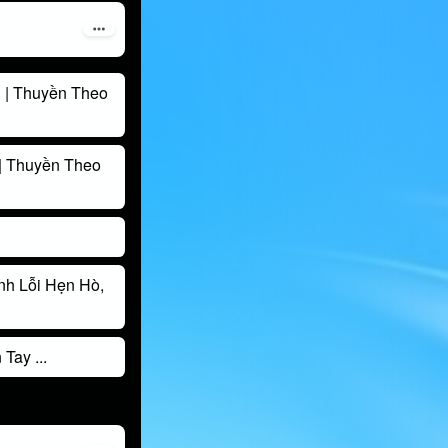
| Thuyền Theo
 Thuyền Theo
h Lỗi Hẹn Hò,
ay ...