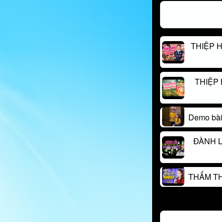
THIỆP H
THIỆP 
Demo bài 
ĐÀNH L
THẤM THO