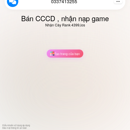
0337413255
Bán CCCD , nhận nạp game
Nhận Cày Rank 4399,ios
Tạo trang của bạn
Điều khoản sử dụng áp dụng
Bảo mật thông tin an toàn