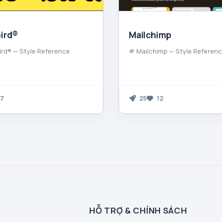
ird®
Mailchimp
ird® — Style Reference
# Mailchimp — Style Referen
7
25
12
HỖ TRỢ & CHÍNH SÁCH