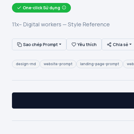
One-click Sử dụng
11x– Digital workers — Style Reference
Sao chép Prompt
Yêu thích
Chia sẻ
design-md
website-prompt
landing-page-prompt
web