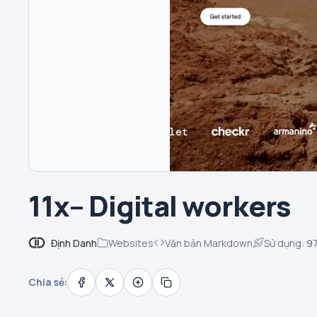
11x– Digital workers
Định Danh
Websites
Văn bản Markdown
Sử dụng:
9
Chia sẻ: