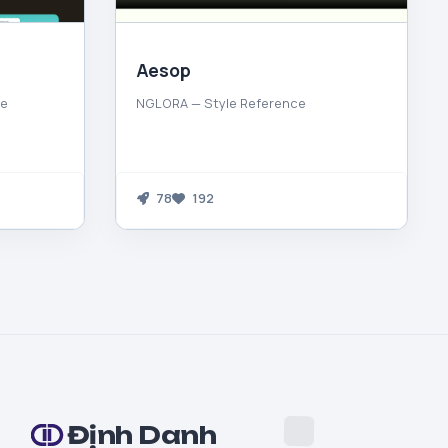
Aesop
ce
NGLORA — Style Reference
78
192
Định Danh