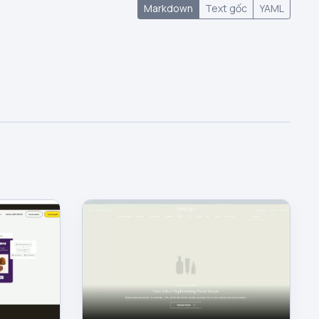
Markdown
Text gốc
YAML