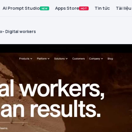
AI Prompt Studio
Apps Store
Tin tức
Tài liệu
NEW
HOT
1x– Digital workers