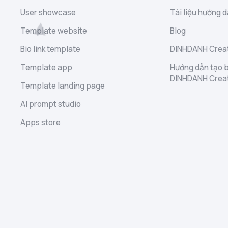
User showcase
Tài liệu hướng d
Template website
Blog
Bio link template
DINHDANH Creat
Template app
Hướng dẫn tạo b
DINHDANH Crea
Template landing page
AI prompt studio
Apps store