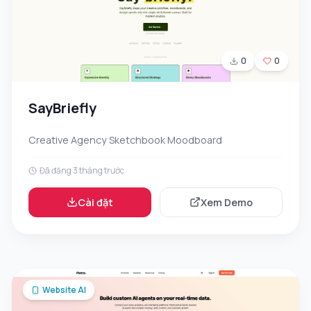
0
0
SayBriefly
Creative Agency Sketchbook Moodboard
Đã đăng 3 tháng trước
Cài đặt
Xem Demo
Website AI