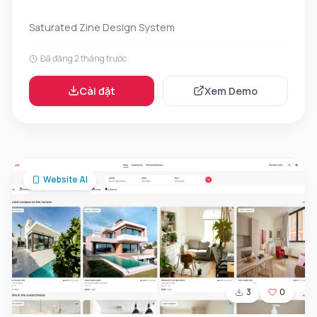
Saturated Zine Design System
Đã đăng 2 tháng trước
Cài đặt
Xem Demo
Website AI
3
0