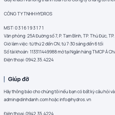
CÔNG TY TNHH HYDROS
MST: 0 3 1 6 1 9 3 1 7 1
Văn phòng: 25A Đường số 7, P. Tam Bình, TP. Thủ Đức, TP
Giờ làm việc: từ thứ 2 đến CN; từ 7:30 sáng đến 6 tối
Số tài khoản: 113311449988 mở tại Ngân hàng TMCP Á Ch
Điện thoại: 0942.35.4224
Giúp đỡ
Hãy thông báo cho chúng tôi nếu bạn có bất kỳ câu hỏi và
admin@dinhdanh.com hoặc info@hydros.vn
Điện thoại: 0942.35.4224