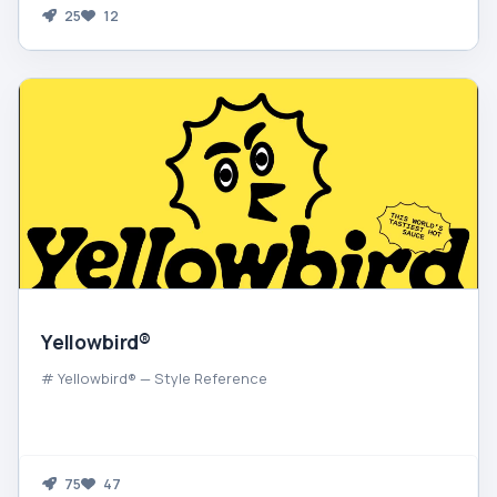
25
12
Yellowbird®
# Yellowbird® — Style Reference
75
47