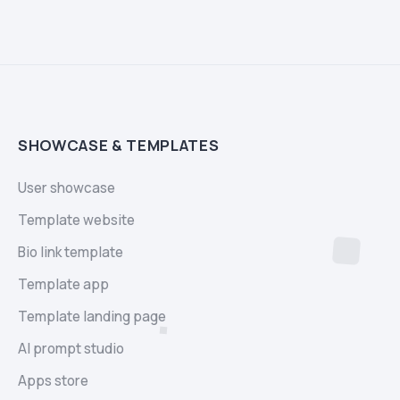
SHOWCASE & TEMPLATES
User showcase
Template website
Bio link template
Template app
Template landing page
AI prompt studio
Apps store