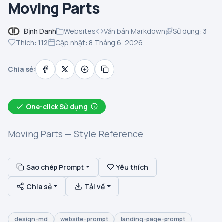
Moving Parts
Định Danh
Websites
Văn bản Markdown
Sử dụng:
3
Thích:
112
Cập nhật: 8 Tháng 6, 2026
Chia sẻ:
One-click Sử dụng
Moving Parts — Style Reference
Sao chép Prompt
Yêu thích
Chia sẻ
Tải về
design-md
website-prompt
landing-page-prompt