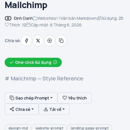
Mailchimp
Định Danh
Websites
Văn bản Markdown
Sử dụng:
25
Thích:
12
Cập nhật: 8 Tháng 6, 2026
Chia sẻ:
One-click Sử dụng
# Mailchimp — Style Reference
Sao chép Prompt
Yêu thích
Chia sẻ
Tải về
design-md
website-prompt
landing-page-prompt