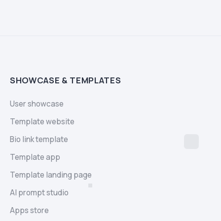
SHOWCASE & TEMPLATES
User showcase
Template website
Bio link template
Template app
Template landing page
AI prompt studio
Apps store