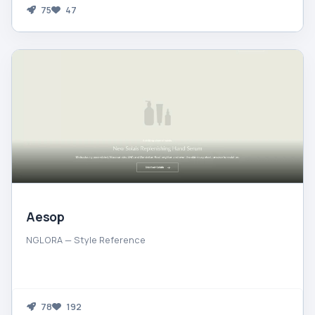
75
47
Aesop
NGLORA — Style Reference
78
192