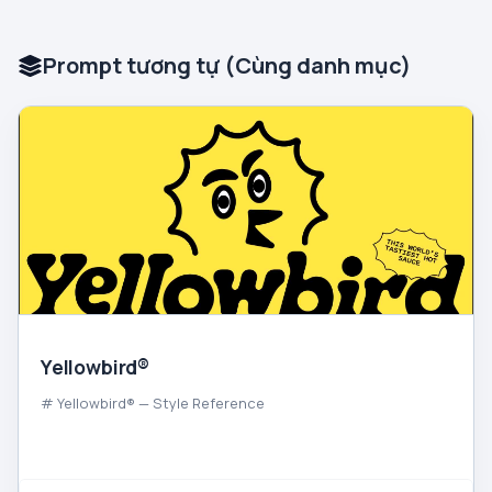
Prompt tương tự (Cùng danh mục)
Yellowbird®
# Yellowbird® — Style Reference