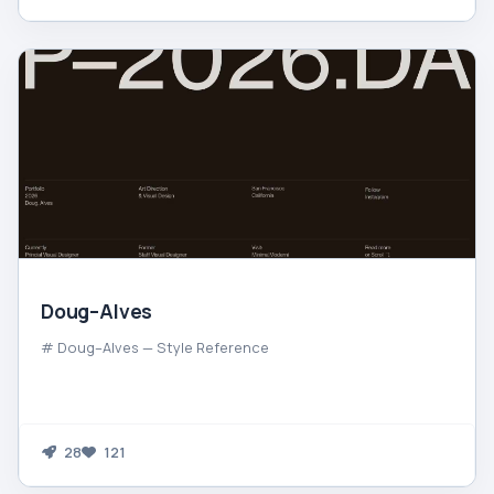
Doug–Alves
# Doug–Alves — Style Reference
28
121