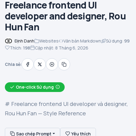
Freelance frontend UI
developer and designer, Rou
Hun Fan
Định Danh
Websites
Văn bản Markdown
Sử dụng:
99
Thích:
198
Cập nhật: 8 Tháng 6, 2026
Chia sẻ:
One-click Sử dụng
# Freelance frontend UI developer và designer,
Rou Hun Fan — Style Reference
Sao chép Prompt
Yêu thích