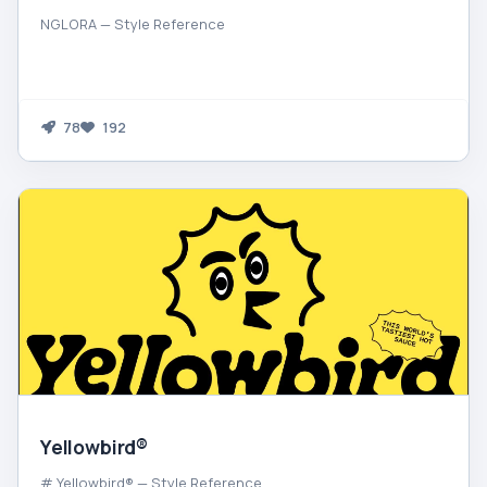
NGLORA — Style Reference
78
192
Yellowbird®
# Yellowbird® — Style Reference