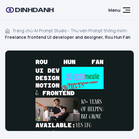
DINHDANH
Menu
Trang chủ
/
AI Prompt Studio - Thư viện Prompt thông minh
/
Freelance frontend UI developer and designer, Rou Hun Fan