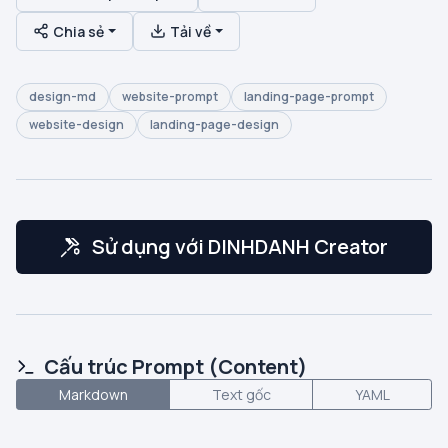
Chia sẻ
Tải về
design-md
website-prompt
landing-page-prompt
website-design
landing-page-design
Sử dụng với DINHDANH Creator
Cấu trúc Prompt (Content)
Markdown
Text gốc
YAML