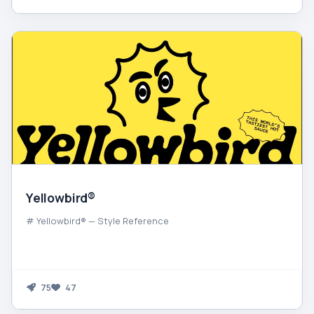
Yellowbird®
# Yellowbird® — Style Reference
75
47