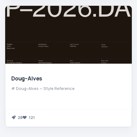
Doug–Alves
# Doug–Alves — Style Reference
28
121