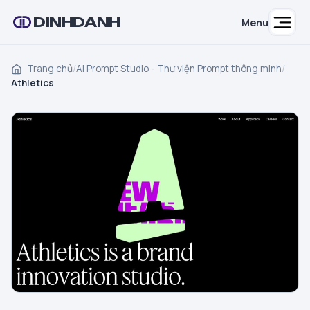
DINHDANH
Menu
Trang chủ
/
AI Prompt Studio - Thư viện Prompt thông minh
/
Athletics