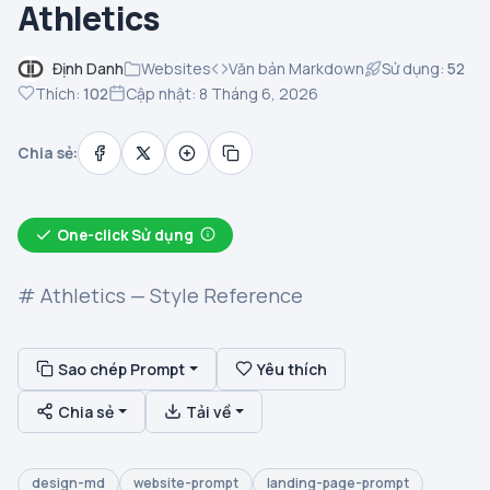
Athletics
Định Danh
Websites
Văn bản Markdown
Sử dụng:
52
Thích:
102
Cập nhật: 8 Tháng 6, 2026
Chia sẻ:
One-click Sử dụng
# Athletics — Style Reference
Sao chép Prompt
Yêu thích
Chia sẻ
Tải về
design-md
website-prompt
landing-page-prompt