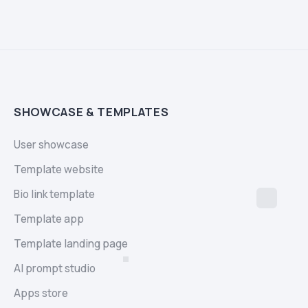
SHOWCASE & TEMPLATES
User showcase
Template website
Bio link template
Template app
Template landing page
AI prompt studio
Apps store