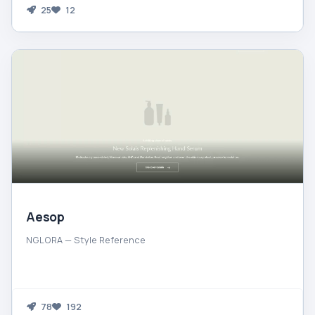
25
12
Aesop
NGLORA — Style Reference
78
192