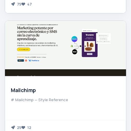
75
47
Mailchimp
# Mailchimp — Style Reference
25
12