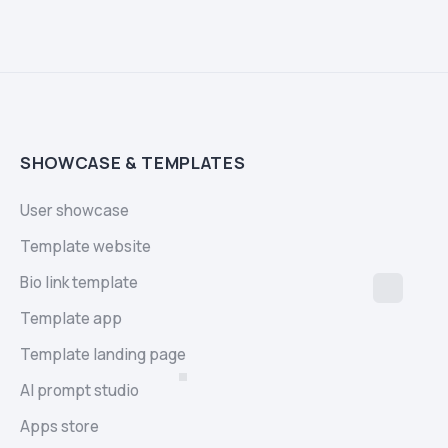
SHOWCASE & TEMPLATES
User showcase
Template website
Bio link template
Template app
Template landing page
AI prompt studio
Apps store