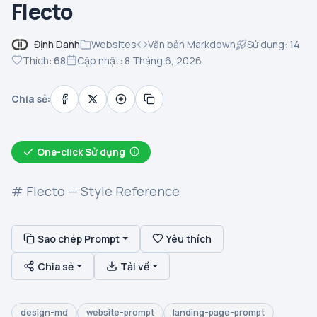
Flecto
Định Danh
Websites
Văn bản Markdown
Sử dụng:
14
Thích:
68
Cập nhật: 8 Tháng 6, 2026
Chia sẻ:
One-click Sử dụng
# Flecto — Style Reference
Sao chép Prompt
Yêu thích
Chia sẻ
Tải về
design-md
website-prompt
landing-page-prompt