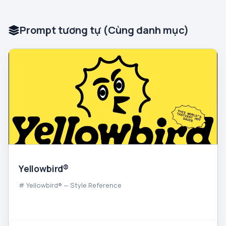
Prompt tương tự (Cùng danh mục)
Yellowbird®
# Yellowbird® — Style Reference