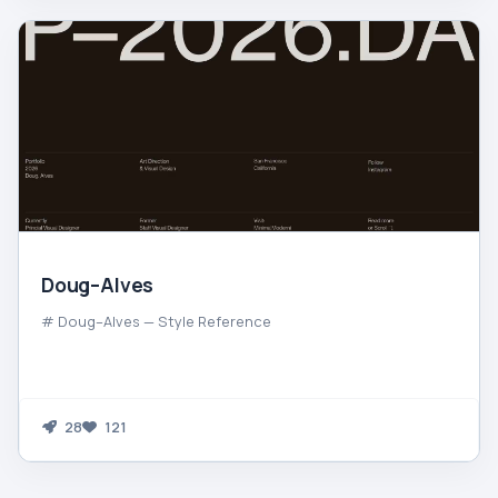
Doug–Alves
# Doug–Alves — Style Reference
28
121