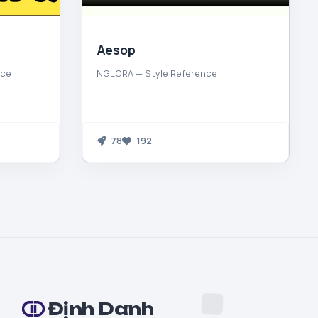
Aesop
nce
NGLORA — Style Reference
78
192
Định Danh