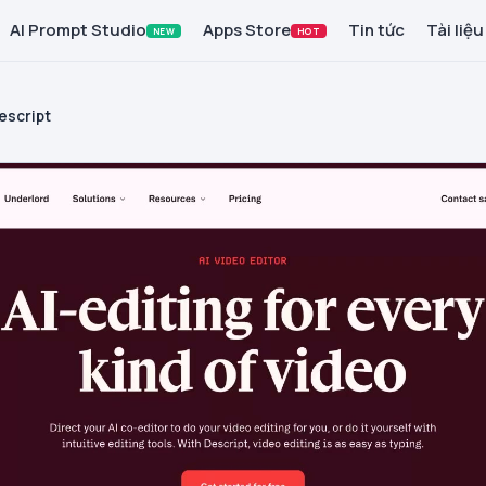
AI Prompt Studio
Apps Store
Tin tức
Tài liệu
NEW
HOT
escript