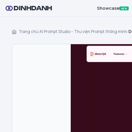
DINHDANH
Showcase
NEW
Trang chủ
/
AI Prompt Studio - Thư viện Prompt thông minh
/
D