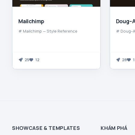
Mailchimp
Doug–A
# Mailchimp — Style Reference
# Doug–Al
25
12
28
1
SHOWCASE & TEMPLATES
KHÁM PHÁ