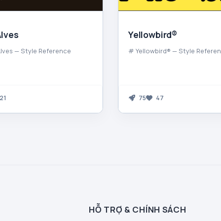
lves
Yellowbird®
ves — Style Reference
# Yellowbird® — Style Refere
21
75
47
HỖ TRỢ & CHÍNH SÁCH