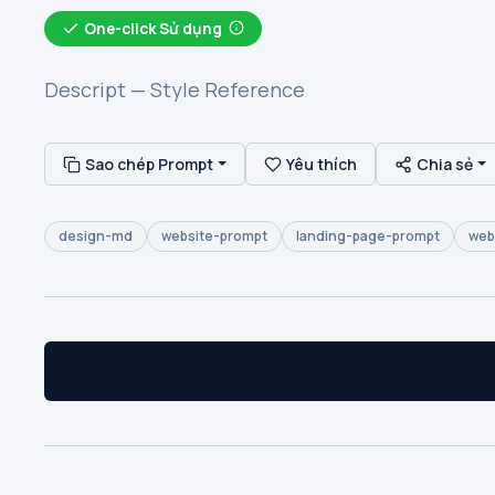
One-click Sử dụng
Descript — Style Reference
Sao chép Prompt
Yêu thích
Chia sẻ
design-md
website-prompt
landing-page-prompt
web