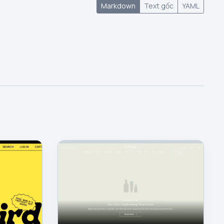
Markdown
Text gốc
YAML