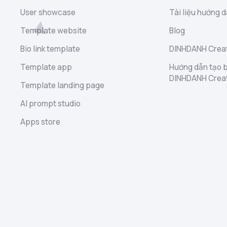
User showcase
Tài liệu hướng d
Template website
Blog
Bio link template
DINHDANH Creat
Template app
Hướng dẫn tạo b
DINHDANH Crea
Template landing page
AI prompt studio
Apps store