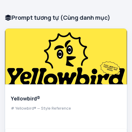
Prompt tương tự (Cùng danh mục)
Yellowbird®
# Yellowbird® — Style Reference