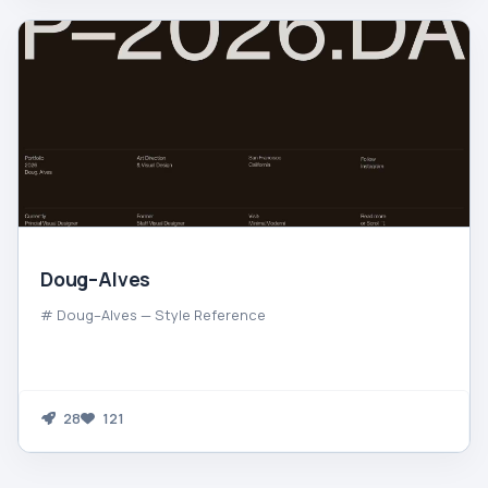
Doug–Alves
# Doug–Alves — Style Reference
28
121