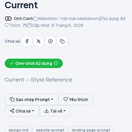
Current
Định Danh
Websites
Văn bản Markdown
Sử dụng:
62
Thích:
75
Cập nhật: 8 Tháng 6, 2026
Chia sẻ:
One-click Sử dụng
Current — Style Reference
Sao chép Prompt
Yêu thích
Chia sẻ
Tải về
design-md
website-prompt
landing-page-prompt