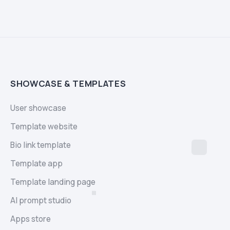
SHOWCASE & TEMPLATES
User showcase
Template website
Bio link template
Template app
Template landing page
AI prompt studio
Apps store