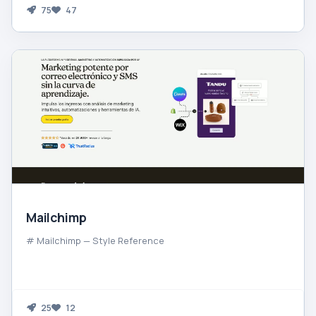
75
47
Mailchimp
# Mailchimp — Style Reference
25
12