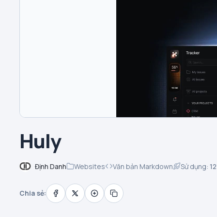
Huly
Định Danh
Websites
Văn bản Markdown
Sử dụng:
12
Chia sẻ: