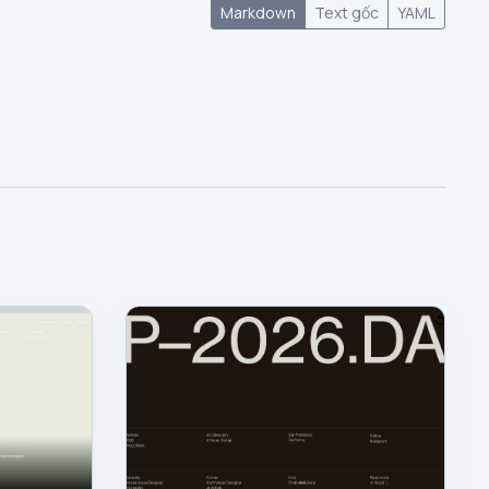
Markdown
Text gốc
YAML