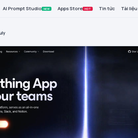
AI Prompt Studio
Apps Store
Tin tức
Tài liệu
NEW
HOT
uly