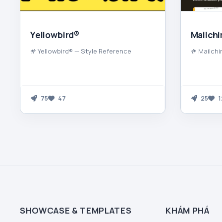
Yellowbird®
Mailch
# Yellowbird® — Style Reference
# Mailchi
75
47
25
1
SHOWCASE & TEMPLATES
KHÁM PHÁ