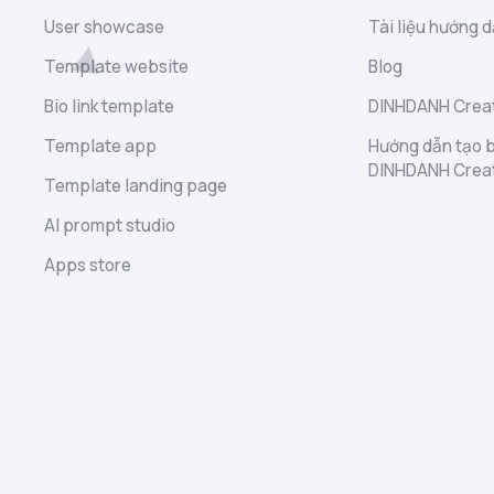
User showcase
Tài liệu hướng d
Template website
Blog
Bio link template
DINHDANH Creat
Template app
Hướng dẫn tạo b
DINHDANH Crea
Template landing page
AI prompt studio
Apps store