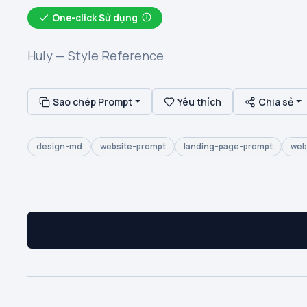
One-click Sử dụng
Huly — Style Reference
Sao chép Prompt
Yêu thích
Chia sẻ
design-md
website-prompt
landing-page-prompt
web