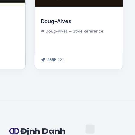
Doug–Alves
# Doug–Alves — Style Reference
28
121
Định Danh