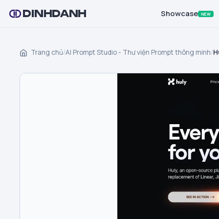
DINHDANH
Showcase
NEW
Trang chủ
/
AI Prompt Studio - Thư viện Prompt thông minh
/
H