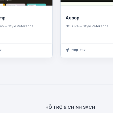
imp
Aesop
mp — Style Reference
NGLORA — Style Reference
2
78
192
HỖ TRỢ & CHÍNH SÁCH