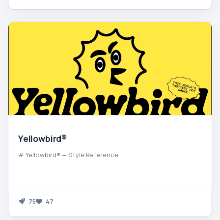
Yellowbird®
# Yellowbird® — Style Reference
75
47