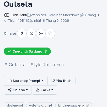
Outseta
Định Danh
Websites
Văn bản Markdown
Sử dụng:
11
Thích:
101
Cập nhật: 8 Tháng 6, 2026
Chia sẻ:
One-click Sử dụng
# Outseta — Style Reference
Sao chép Prompt
Yêu thích
Chia sẻ
Tải về
design-md
website-prompt
landing-page-prompt