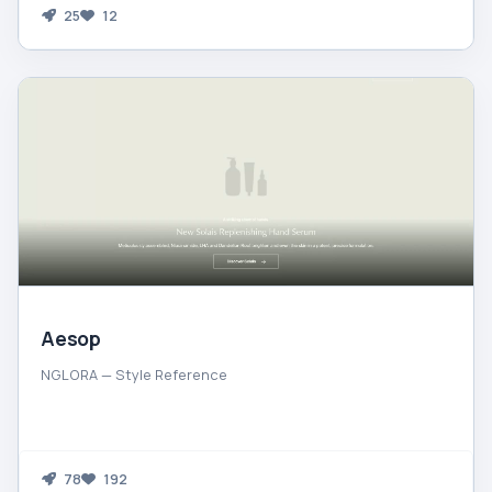
25
12
Aesop
NGLORA — Style Reference
78
192