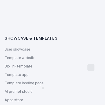
SHOWCASE & TEMPLATES
User showcase
Template website
Bio link template
Template app
Template landing page
AI prompt studio
Apps store