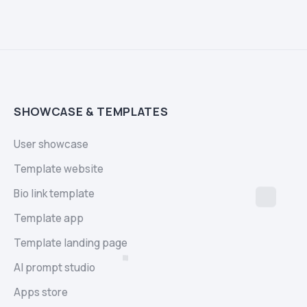
SHOWCASE & TEMPLATES
User showcase
Template website
Bio link template
Template app
Template landing page
AI prompt studio
Apps store