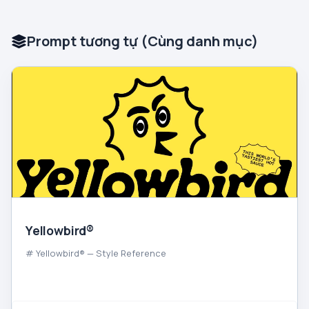
Prompt tương tự (Cùng danh mục)
Yellowbird®
# Yellowbird® — Style Reference