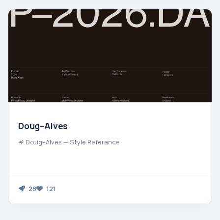
Doug–Alves
# Doug–Alves — Style Reference
28
121