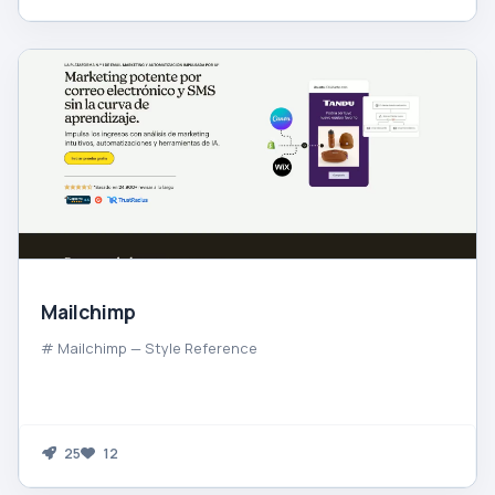
Mailchimp
# Mailchimp — Style Reference
25
12