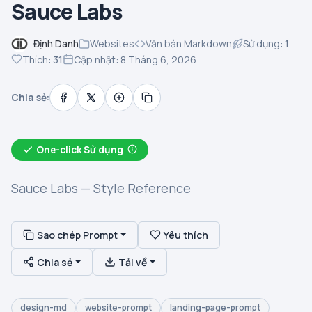
Sauce Labs
Định Danh
Websites
Văn bản Markdown
Sử dụng:
1
Thích:
31
Cập nhật: 8 Tháng 6, 2026
Chia sẻ:
One-click Sử dụng
Sauce Labs — Style Reference
Sao chép Prompt
Yêu thích
Chia sẻ
Tải về
design-md
website-prompt
landing-page-prompt