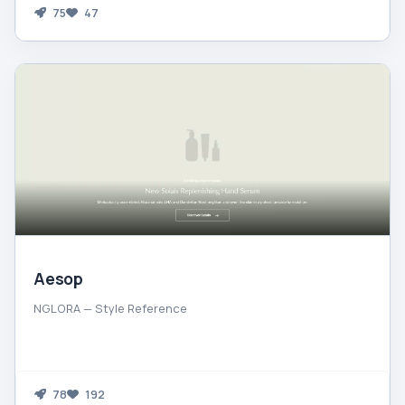
75
47
Aesop
NGLORA — Style Reference
78
192