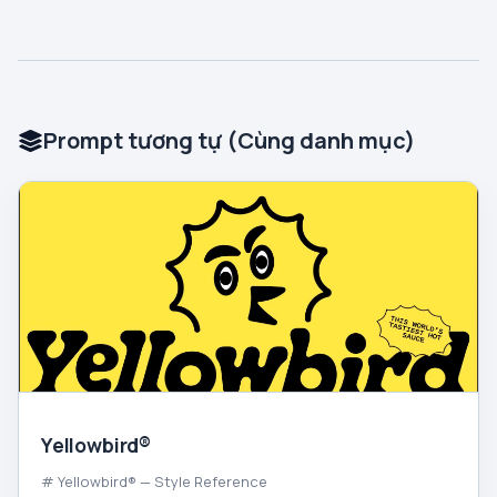
Prompt tương tự (Cùng danh mục)
Yellowbird®
# Yellowbird® — Style Reference