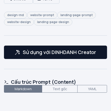
design-md
website-prompt
landing-page-prompt
website-design
landing-page-design
Sử dụng với DINHDANH Creator
Cấu trúc Prompt (Content)
Markdown
Text gốc
YAML