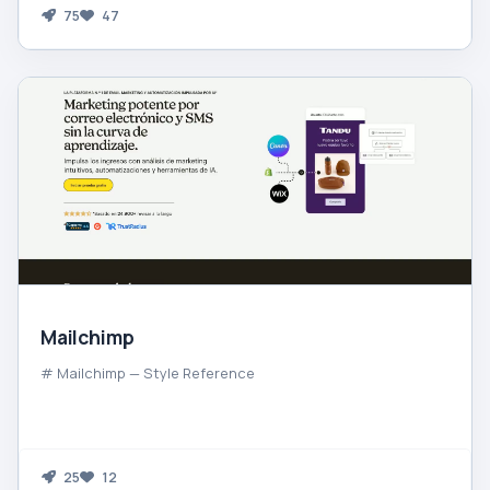
75
47
Mailchimp
# Mailchimp — Style Reference
25
12