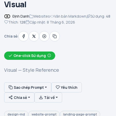
Visual
Định Danh
Websites
Văn bản Markdown
Sử dụng:
48
Thích:
128
Cập nhật: 8 Tháng 6, 2026
Chia sẻ:
One-click Sử dụng
Visual — Style Reference
Sao chép Prompt
Yêu thích
Chia sẻ
Tải về
design-md
website-prompt
landing-page-prompt