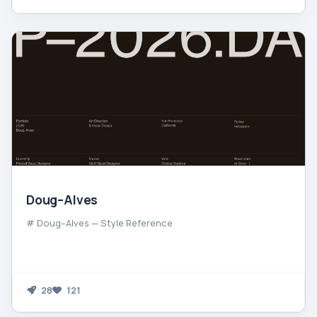
Doug–Alves
# Doug–Alves — Style Reference
28
121