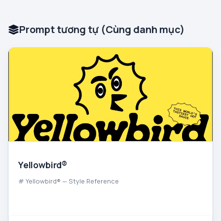
Prompt tương tự (Cùng danh mục)
Yellowbird®
# Yellowbird® — Style Reference