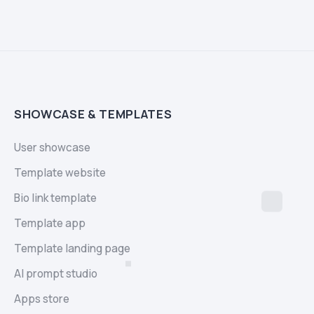
SHOWCASE & TEMPLATES
User showcase
Template website
Bio link template
Template app
Template landing page
AI prompt studio
Apps store