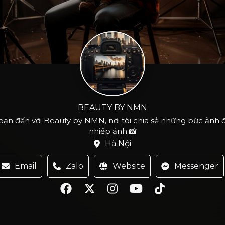
BEAUTY BY NMN
n đến với Beauty by NMN, nơi tôi chia sẻ những bức ảnh đ
nhiếp ảnh 📸
Hà Nội
Email
Zalo
Website
Messenger