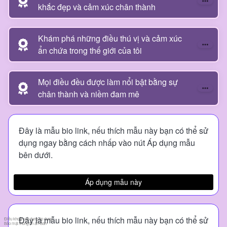
khắc đẹp và cảm xúc chân thành
Khám phá những điều thú vị và cảm xúc
ẩn chứa trong thế giới của tôi
Mọi điều đều được làm nổi bật bằng sự
chân thành và niềm đam mê
Đây là mẫu bio link, nếu thích mẫu này bạn có thể sử
dụng ngay bằng cách nhấp vào nút Áp dụng mẫu
bên dưới.
Áp dụng mẫu này
Đây là mẫu bio link, nếu thích mẫu này bạn có thể sử
Điều khoản sử dụng áp dụng
Bảo mật thông tin an toàn