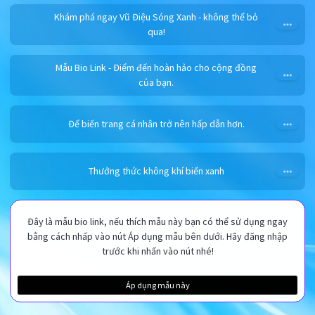
Khám phá ngay Vũ Điệu Sóng Xanh - không thể bỏ
qua!
Mẫu Bio Link - Điểm đến hoàn hảo cho cộng đồng
của bạn.
Để biến trang cá nhân trở nên hấp dẫn hơn.
Thưởng thức không khí biển xanh
Đây là mẫu bio link, nếu thích mẫu này bạn có thể sử dụng ngay
bằng cách nhấp vào nút Áp dụng mẫu bên dưới. Hãy đăng nhập
trước khi nhấn vào nút nhé!
Áp dụng mẫu này