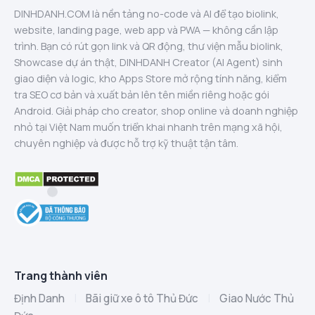
DINHDANH.COM là nền tảng no-code và AI để tạo biolink,
website, landing page, web app và PWA — không cần lập
trình. Bạn có rút gọn link và QR động, thư viện mẫu biolink,
Showcase dự án thật, DINHDANH Creator (AI Agent) sinh
giao diện và logic, kho Apps Store mở rộng tính năng, kiểm
tra SEO cơ bản và xuất bản lên tên miền riêng hoặc gói
Android. Giải pháp cho creator, shop online và doanh nghiệp
nhỏ tại Việt Nam muốn triển khai nhanh trên mạng xã hội,
chuyên nghiệp và được hỗ trợ kỹ thuật tận tâm.
Trang thành viên
Định Danh
|
Bãi giữ xe ô tô Thủ Đức
|
Giao Nước Thủ