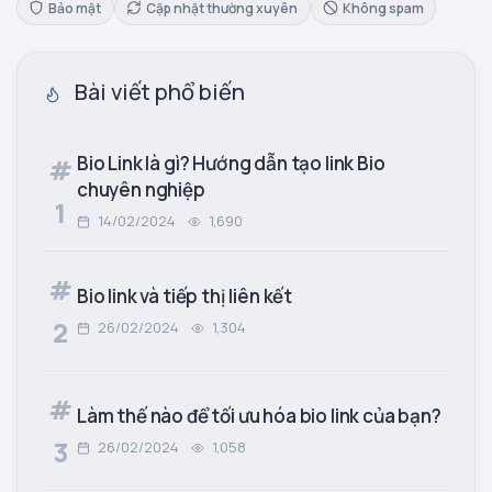
Bảo mật
Cập nhật thường xuyên
Không spam
Bài viết phổ biến
Bio Link là gì? Hướng dẫn tạo link Bio
#
chuyên nghiệp
1
14/02/2024
1,690
#
Bio link và tiếp thị liên kết
2
26/02/2024
1,304
#
Làm thế nào để tối ưu hóa bio link của bạn?
3
26/02/2024
1,058