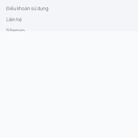
Điều khoản sử dụng
Liên hệ
Sitemap
Báo cáo lạm dụng
Góp ý và đề xuất
Định Danh
Biolink · Website · Ứng dụng AI
DINHDANH.COM là nền tảng no-code và AI để tạo biolink,
website, landing page, web app và PWA — không cần lập
trình. Bạn có rút gọn link và QR động, thư viện mẫu biolink,