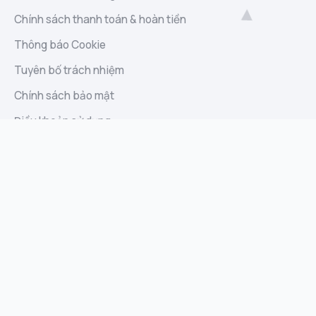
Chính sách thanh toán & hoàn tiền
Thông báo Cookie
Tuyên bố trách nhiệm
Chính sách bảo mật
Điều khoản sử dụng
Liên hệ
Sitemap
Báo cáo lạm dụng
Góp ý và đề xuất
Định Danh
Biolink · Website · Ứng dụng AI