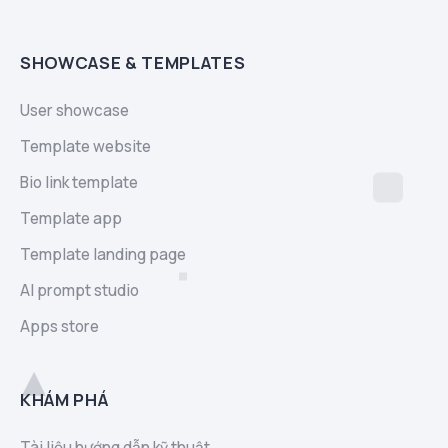
SHOWCASE & TEMPLATES
User showcase
Template website
Bio link template
Template app
Template landing page
AI prompt studio
Apps store
KHÁM PHÁ
Tài liệu hướng dẫn kỹ thuật