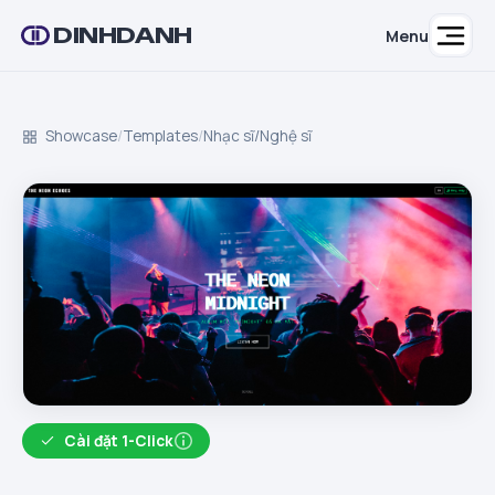
DINHDANH
Menu
Showcase
/
Templates
/
Nhạc sĩ/Nghệ sĩ
Cài đặt 1-Click