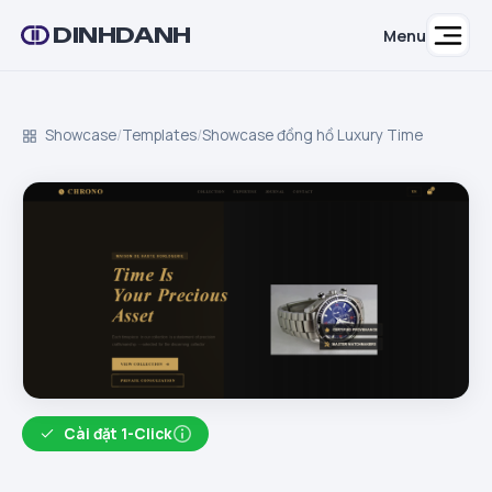
DINHDANH
Menu
Showcase
/
Templates
/
Showcase đồng hồ Luxury Time
Cài đặt 1-Click