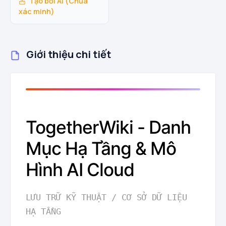
Tạo bởi AI (Chưa
xác minh)
Giới thiệu chi tiết
TogetherWiki - Danh
Mục Hạ Tầng & Mô
Hình AI Cloud
LƯU TRỮ KỸ THUẬT / CƠ SỞ DỮ LIỆU
HẠ TẦNG