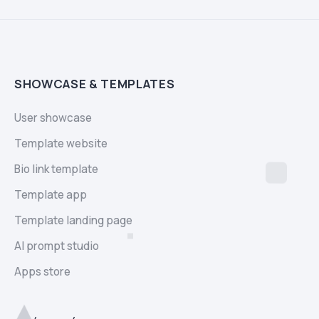
SHOWCASE & TEMPLATES
User showcase
Template website
Bio link template
Template app
Template landing page
AI prompt studio
Apps store