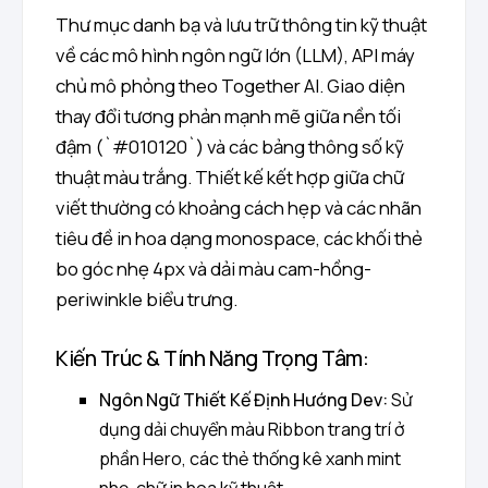
Thư mục danh bạ và lưu trữ thông tin kỹ thuật
về các mô hình ngôn ngữ lớn (LLM), API máy
chủ mô phỏng theo Together AI. Giao diện
thay đổi tương phản mạnh mẽ giữa nền tối
đậm (`#010120`) và các bảng thông số kỹ
thuật màu trắng. Thiết kế kết hợp giữa chữ
viết thường có khoảng cách hẹp và các nhãn
tiêu đề in hoa dạng monospace, các khối thẻ
bo góc nhẹ 4px và dải màu cam-hồng-
periwinkle biểu trưng.
Kiến Trúc & Tính Năng Trọng Tâm:
Ngôn Ngữ Thiết Kế Định Hướng Dev:
Sử
dụng dải chuyển màu Ribbon trang trí ở
phần Hero, các thẻ thống kê xanh mint
nhẹ, chữ in hoa kỹ thuật.