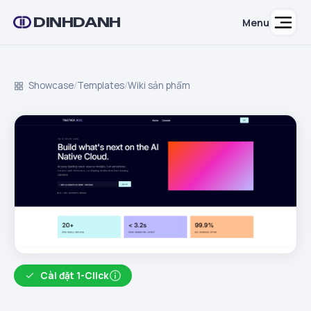
DINHDANH
Menu
Showcase
/
Templates
/
Wiki sản phẩm
Cài đặt 1-Click