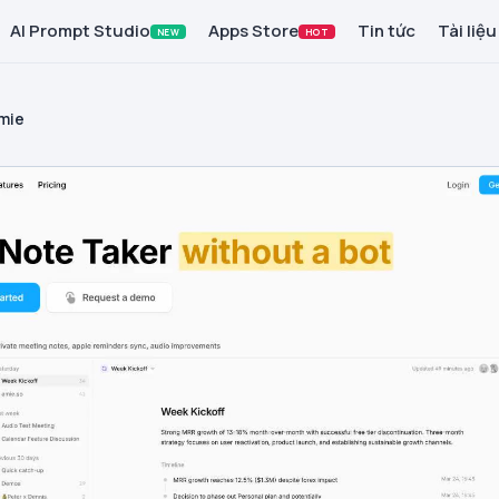
AI Prompt Studio
Apps Store
Tin tức
Tài liệu
NEW
HOT
mie