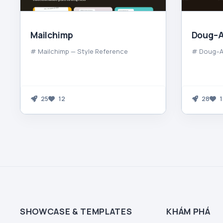
Mailchimp
Doug–A
# Mailchimp — Style Reference
# Doug–Al
25
12
28
1
SHOWCASE & TEMPLATES
KHÁM PHÁ