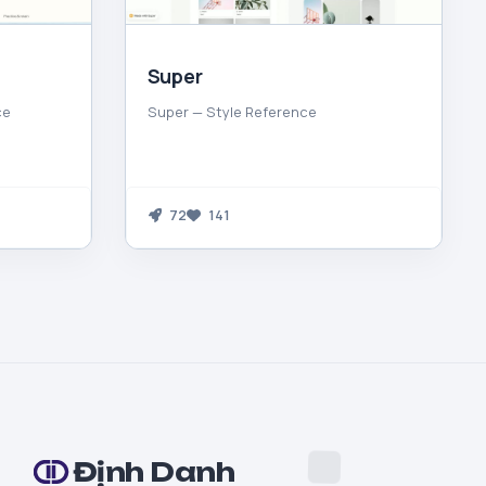
Super
ce
Super — Style Reference
72
141
Định Danh