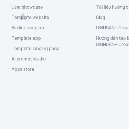
User showcase
Tài liệu hướng d
Template website
Blog
Bio link template
DINHDANH Creat
Template app
Hướng dẫn tạo b
DINHDANH Crea
Template landing page
AI prompt studio
Apps store