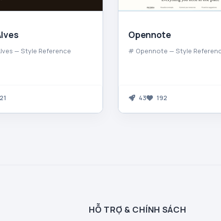
lves
Opennote
ves — Style Reference
# Opennote — Style Referen
21
43
192
HỖ TRỢ & CHÍNH SÁCH