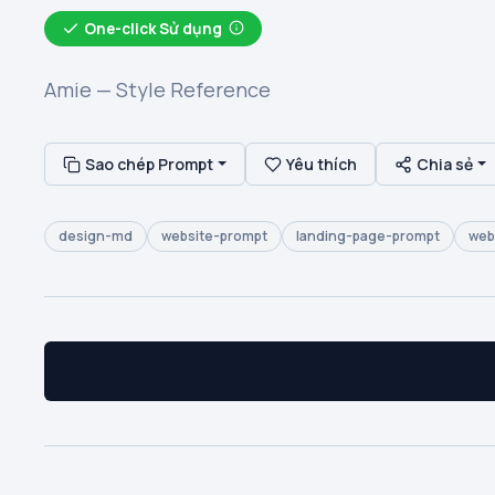
One-click Sử dụng
Amie — Style Reference
Sao chép Prompt
Yêu thích
Chia sẻ
design-md
website-prompt
landing-page-prompt
web