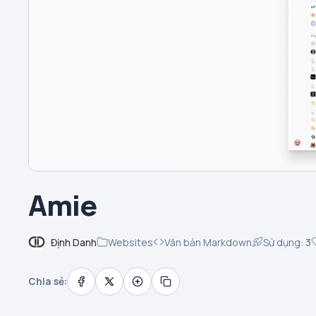
Amie
Định Danh
Websites
Văn bản Markdown
Sử dụng:
3
Chia sẻ: