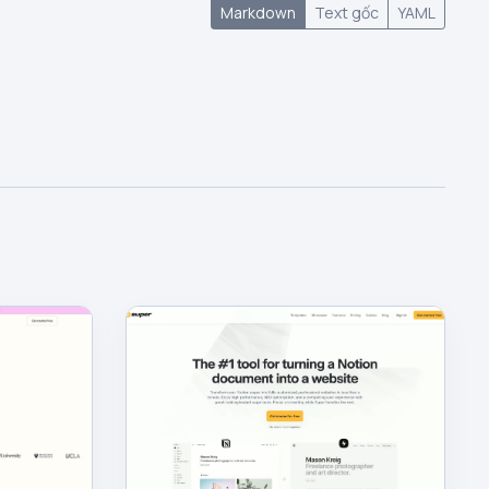
Markdown
Text gốc
YAML