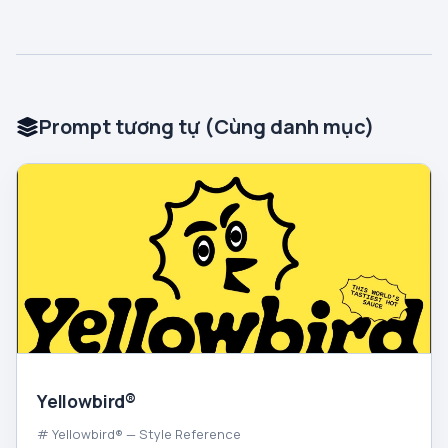
Prompt tương tự (Cùng danh mục)
Yellowbird®
# Yellowbird® — Style Reference