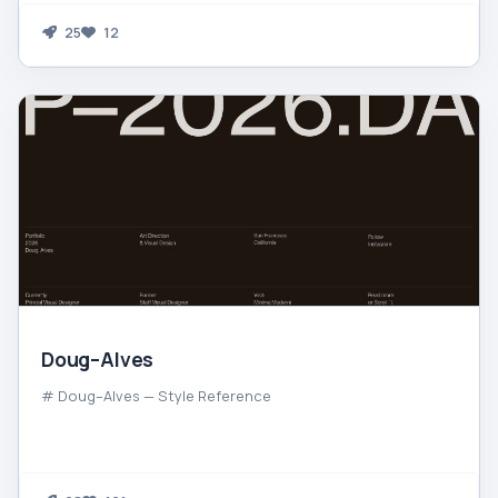
25
12
Doug–Alves
# Doug–Alves — Style Reference