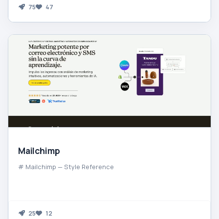
75
47
Mailchimp
# Mailchimp — Style Reference
25
12