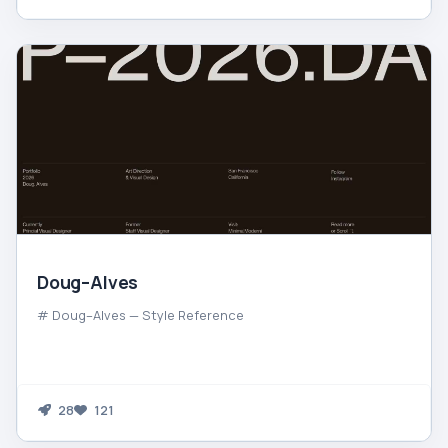
Doug–Alves
# Doug–Alves — Style Reference
28
121