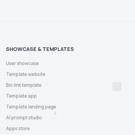
SHOWCASE & TEMPLATES
User showcase
Template website
Bio link template
Template app
Template landing page
AI prompt studio
Apps store