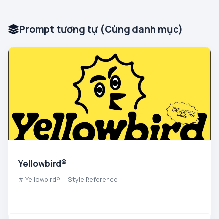
Prompt tương tự (Cùng danh mục)
Yellowbird®
# Yellowbird® — Style Reference