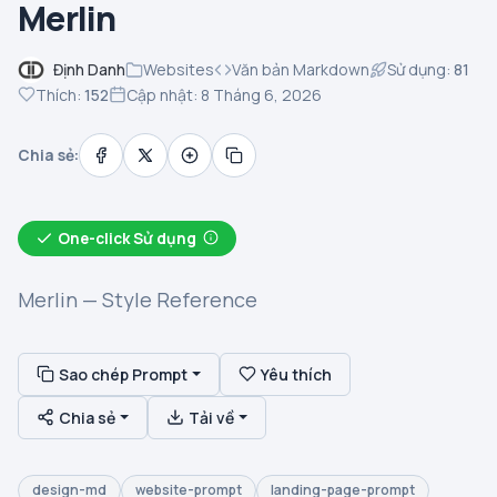
Merlin
Định Danh
Websites
Văn bản Markdown
Sử dụng:
81
Thích:
152
Cập nhật: 8 Tháng 6, 2026
Chia sẻ:
One-click Sử dụng
Merlin — Style Reference
Sao chép Prompt
Yêu thích
Chia sẻ
Tải về
design-md
website-prompt
landing-page-prompt