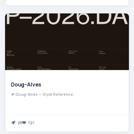
Doug–Alves
# Doug–Alves — Style Reference
28
121