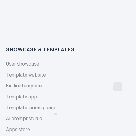
SHOWCASE & TEMPLATES
User showcase
Template website
Bio link template
Template app
Template landing page
AI prompt studio
Apps store