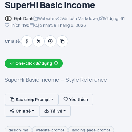
SuperHi Basic Income
Định Danh
Websites
Văn bản Markdown
Sử dụng:
61
Thích:
190
Cập nhật: 8 Tháng 6, 2026
Chia sẻ:
One-click Sử dụng
SuperHi Basic Income — Style Reference
Sao chép Prompt
Yêu thích
Chia sẻ
Tải về
design-md
website-prompt
landing-page-prompt