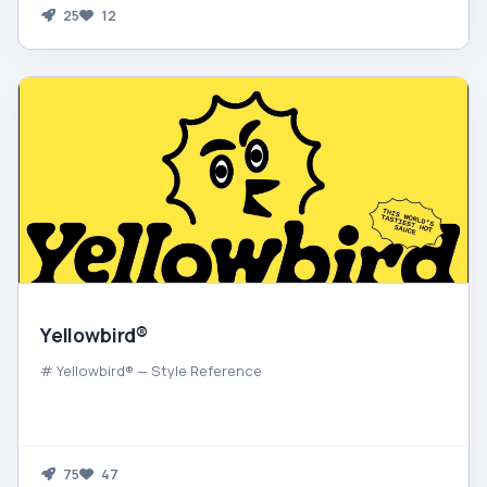
25
12
Yellowbird®
# Yellowbird® — Style Reference
75
47