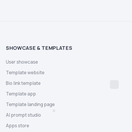
SHOWCASE & TEMPLATES
User showcase
Template website
Bio link template
Template app
Template landing page
AI prompt studio
Apps store