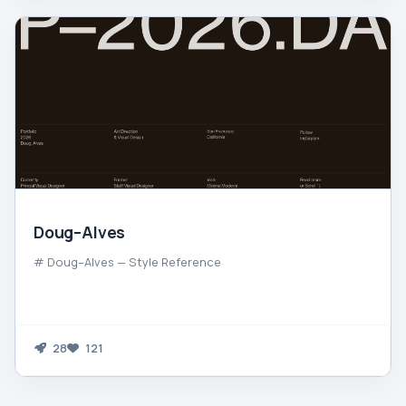
Doug–Alves
# Doug–Alves — Style Reference
28
121