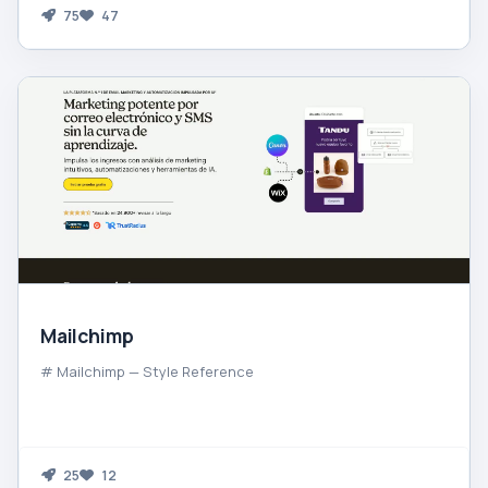
75
47
Mailchimp
# Mailchimp — Style Reference
25
12