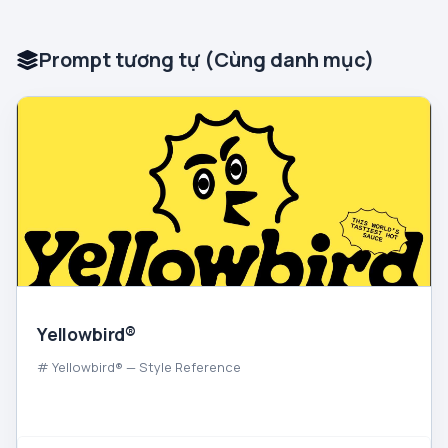
Prompt tương tự (Cùng danh mục)
Yellowbird®
# Yellowbird® — Style Reference