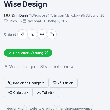
Wise Design
Định Danh
Websites
Văn bản Markdown
Sử dụng:
26
Thích:
52
Cập nhật: 8 Tháng 6, 2026
Chia sẻ:
One-click Sử dụng
# Wise Design — Style Reference
Sao chép Prompt
Yêu thích
Chia sẻ
Tải về
design-md
website-prompt
landing-page-prompt