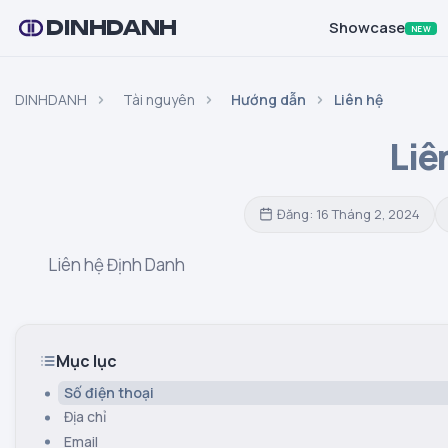
DINHDANH
Showcase
NEW
DINHDANH
Tài nguyên
Hướng dẫn
Liên hệ
Liê
Đăng: 16 Tháng 2, 2024
Liên hệ Định Danh
Mục lục
Số điện thoại
Địa chỉ
Email