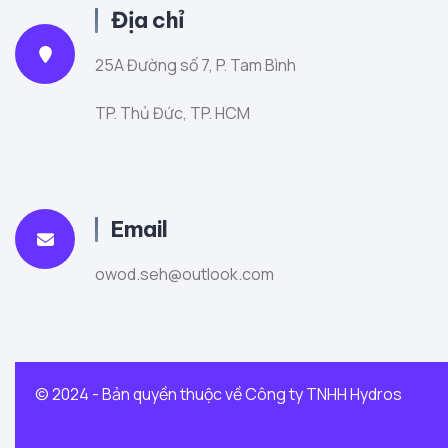
Địa chỉ
25A Đường số 7, P. Tam Bình
TP. Thủ Đức, TP. HCM
Email
owod.seh@outlook.com
© 2024 - Bản quyền thuộc về Công ty TNHH Hydros