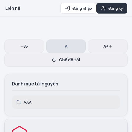
Liên hệ
Đăng nhập
Đăng ký
A-
A
A+
Chế độ tối
Danh mục tài nguyên
AAA