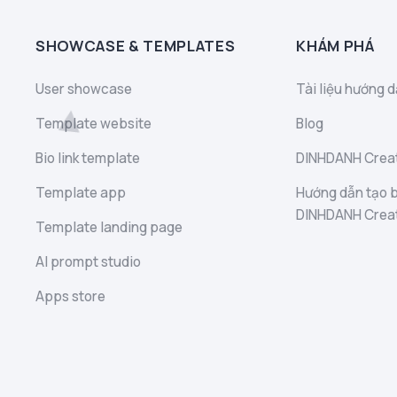
SHOWCASE & TEMPLATES
KHÁM PHÁ
User showcase
Tài liệu hướng d
Template website
Blog
Bio link template
DINHDANH Creat
Template app
Hướng dẫn tạo b
DINHDANH Crea
Template landing page
AI prompt studio
Apps store