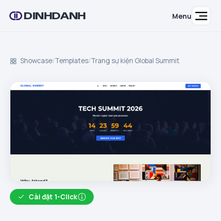
DINHDANH
Menu
Showcase
/
Templates
/
Trang sự kiện Global Summit
Cài đặt 1-Click