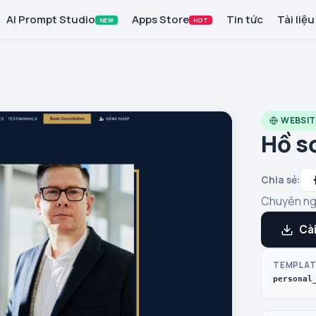
AI Prompt Studio
Apps Store
Tin tức
Tài liệu
NEW
HOT
WEBSIT
Hồ s
Chia sẻ:
Chuyên ngh
Cài
TEMPLAT
personal