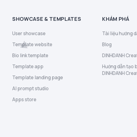
SHOWCASE & TEMPLATES
KHÁM PHÁ
User showcase
Tài liệu hướng d
Template website
Blog
Bio link template
DINHDANH Creat
Template app
Hướng dẫn tạo b
DINHDANH Crea
Template landing page
AI prompt studio
Apps store