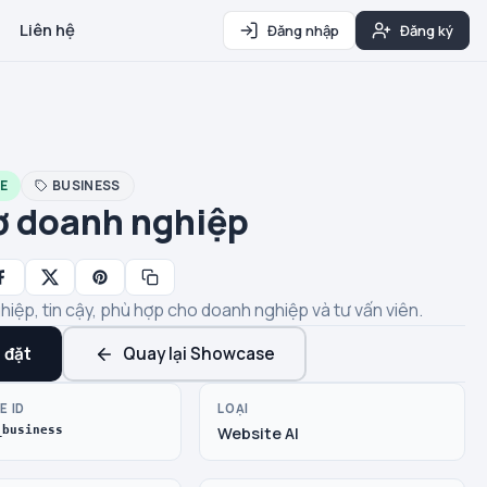
Liên hệ
Đăng nhập
Đăng ký
E
BUSINESS
ơ doanh nghiệp
iệp, tin cậy, phù hợp cho doanh nghiệp và tư vấn viên.
 đặt
Quay lại Showcase
E ID
LOẠI
_business
Website AI