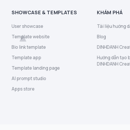
SHOWCASE & TEMPLATES
KHÁM PHÁ
User showcase
Tài liệu hướng d
Template website
Blog
Bio link template
DINHDANH Creat
Template app
Hướng dẫn tạo b
DINHDANH Crea
Template landing page
AI prompt studio
Apps store