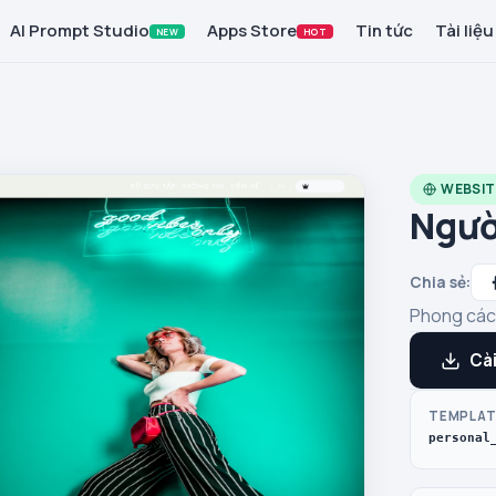
AI Prompt Studio
Apps Store
Tin tức
Tài liệu
NEW
HOT
WEBSIT
Ngườ
Chia sẻ:
Phong cách
Cài
TEMPLAT
personal