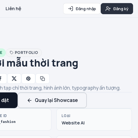
Liên hệ
Đăng nhập
Đăng ký
E
PORTFOLIO
i mẫu thời trang
 tạp chí thời trang, hình ảnh lớn, typography ấn tượng.
 đặt
Quay lại Showcase
E ID
LOẠI
_fashion
Website AI