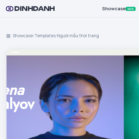
DINHDANH
Showcase
NEW
Showcase
/
Templates
/
Người mẫu thời trang